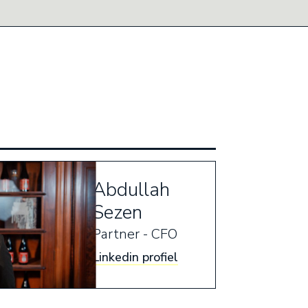
Abdullah
Sezen
Partner - CFO
Linkedin profiel