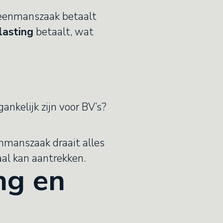
n eenmanszaak betaalt
lasting
betaalt, wat
ankelijk zijn voor BV’s?
enmanszaak draait alles
aal kan aantrekken.
ng en