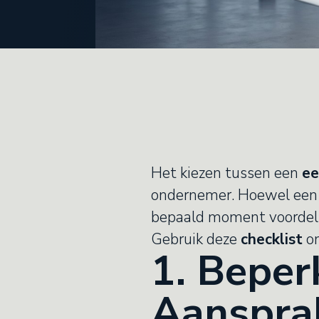
Het kiezen tussen een
e
ondernemer. Hoewel een e
bepaald moment voordelig
Gebruik deze
checklist
om
1. Beper
Aansprak