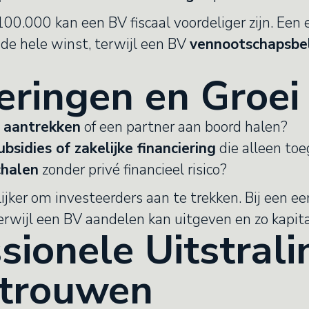
100.000 kan een BV fiscaal voordeliger zijn. Ee
de hele winst, terwijl een BV
vennootschapsbe
teringen en Groei
s aantrekken
of een partner aan boord halen?
ubsidies of zakelijke financiering
die alleen toeg
chalen
zonder privé financieel risico?
jker om investeerders aan te trekken. Bij een e
erwijl een BV aandelen kan uitgeven en zo kapit
ssionele Uitstrali
rtrouwen