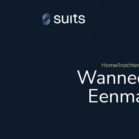
Home
Inzichte
/
Wanneer
Eenma