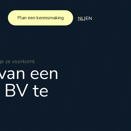
Plan een kennismaking
NL
|
EN
Plan een kennismaking
 je ze voorkomt.
 van een
 BV te