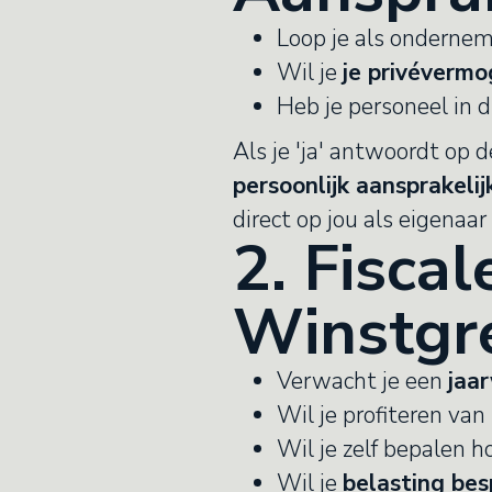
Loop je als onderne
Wil je
je privéverm
Heb je personeel in 
Als je 'ja' antwoordt op 
persoonlijk aansprakelij
direct op jou als eigenaar
2. Fisca
Winstgr
Verwacht je een
jaa
Wil je profiteren van
Wil je zelf bepalen h
Wil je
belasting bes