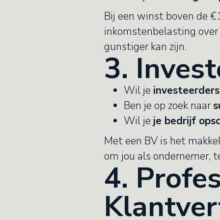
Bij een winst boven de €
inkomstenbelasting over 
gunstiger kan zijn.
3. Inves
Wil je
investeerder
Ben je op zoek naar
s
Wil je
je bedrijf ops
Met een BV is het makkeli
om jou als ondernemer, t
4. Profe
Klantve