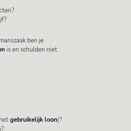
acten?
jf?
enmanszaak ben je
on
is en schulden niet
 het
gebruikelijk loon
)?
n?