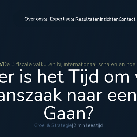
Over ons
Expertise
Resultaten
Inzichten
Contact
n
De 5 fiscale valkuilen bij internationaal schalen en hoe
/
 is het Tijd om
nszaak naar een
Gaan?
Groei & Strategie
|
2 min leestijd