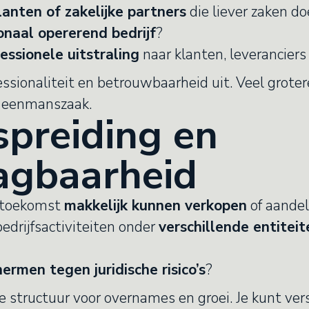
lanten of zakelijke partners
die liever zaken d
onaal opererend bedrijf
?
essionele uitstraling
naar klanten, leveranciers
ssionaliteit en betrouwbaarheid uit. Veel groter
 eenmanszaak.
ospreiding en
agbaarheid
de toekomst
makkelijk kunnen verkopen
of aande
bedrijfsactiviteiten onder
verschillende entiteit
ermen tegen juridische risico’s
?
e structuur voor overnames en groei. Je kunt ver