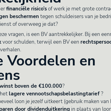
mer
financiële risico’s
of werk je met grote contr
ogen beschermen
tegen schuldeisers van je bedri
dienst of overweeg je dat?
deze vragen, is een BV aantrekkelijker. Bij een e
k
voor schulden, terwijl een BV een
rechtsperso
 verhalen.
le Voordelen en
ens
rwinst boven de €100.000
?
 het
lagere vennootschapsbelastingtarief
?
oeveel loon je jezelf uitkeert (gebruik maken van
paren door dividenduitkering
in plaats van loo