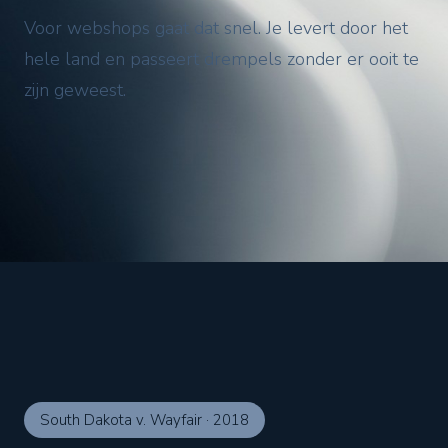
Voor webshops gaat dat snel. Je levert door het
hele land en passeert drempels zonder er ooit te
zijn geweest.
South Dakota v. Wayfair
·
2018