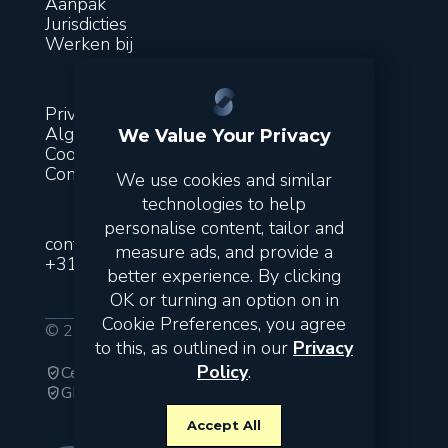
Aanpak
Jurisdicties
Werken bij
Privacy
Algemene voorwaarden
We Value Your Privacy
Cookies
Contact
We use cookies and similar
technologies to help
personalise content, tailor and
contact@suitsfinance.com
measure ads, and provide a
+31 851 300 243
better experience. By clicking
OK or turning an option on in
Cookie Preferences, you agree
© 2026 Suits. All rights reserved.
to this, as outlined in our
Privacy
Policy
.
Certified Public Accountants
verified_user
GDPR
verified_user
Accept All