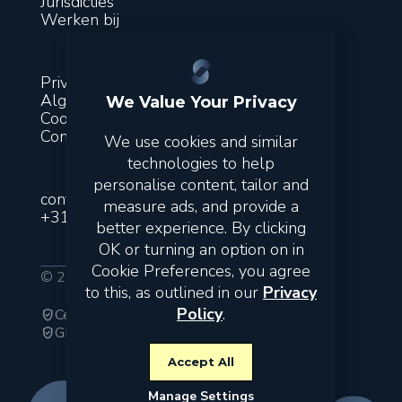
Jurisdicties
Werken bij
Privacy
Algemene voorwaarden
We Value Your Privacy
Cookies
Contact
We use cookies and similar
technologies to help
personalise content, tailor and
contact@suitsfinance.com
measure ads, and provide a
+31 851 300 243
better experience. By clicking
OK or turning an option on in
Cookie Preferences, you agree
© 2026 Suits. All rights reserved.
to this, as outlined in our
Privacy
Policy
.
Certified Public Accountants
verified_user
GDPR
verified_user
Accept All
Manage Settings