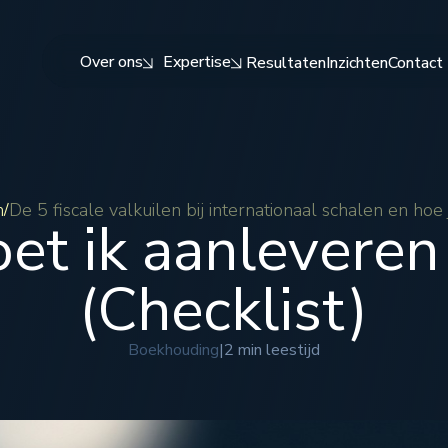
Over ons
Expertise
Resultaten
Inzichten
Contact
n
De 5 fiscale valkuilen bij internationaal schalen en hoe
/
t ik aanleveren 
(Checklist)
Boekhouding
|
2 min leestijd