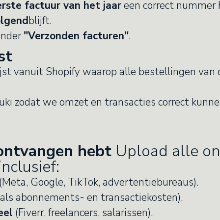
rste factuur van het jaar
een correct nummer h
lgend
blijft.
onder
"Verzonden facturen"
.
st
ijst vanuit Shopify waarop alle bestellingen van
 Yuki zodat we omzet en transacties correct kunn
 ontvangen hebt
Upload alle o
inclusief:
(Meta, Google, TikTok, advertentiebureaus).
als abonnements- en transactiekosten).
eel
(Fiverr, freelancers, salarissen).