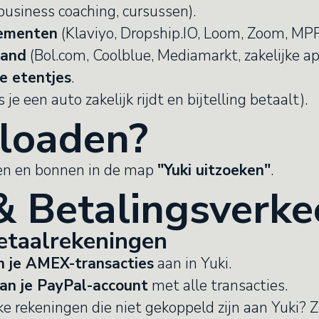
business coaching, cursussen).
nementen
(Klaviyo, Dropship.IO, Loom, Zoom, MPP
land
(Bol.com, Coolblue, Mediamarkt, zakelijke ap
e etentjes
.
s je een auto zakelijk rijdt en bijtelling betaalt).
loaden?
ren en bonnen in de map
"Yuki uitzoeken"
.
 Betalingsverke
etaalrekeningen
n je AMEX-transacties
aan in Yuki.
an je PayPal-account
met alle transacties.
ke rekeningen die niet gekoppeld zijn aan Yuki? 