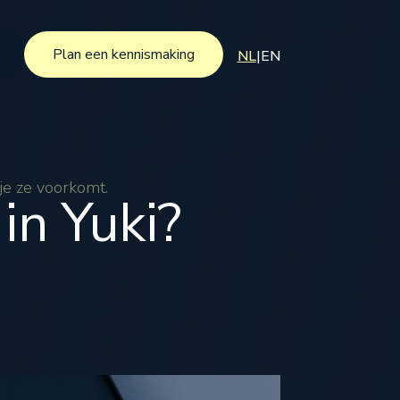
Plan een kennismaking
NL
|
EN
Plan een kennismaking
 je ze voorkomt.
in Yuki?