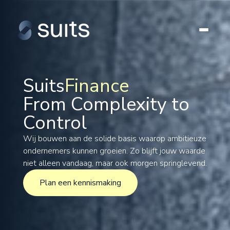
Suits
Finance
From Complexity to
Tax
Control
Legal
Formations
Wij bouwen aan de solide basis waarop ambitieuze
ondernemers kunnen groeien. Zo blijft jouw waarde
International
niet alleen vandaag, maar ook morgen springlevend.
Projects
Plan een kennismaking
Plan een kennismaking