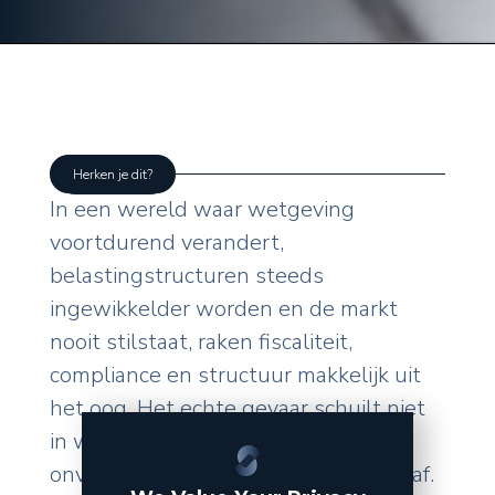
Herken je dit?
In een wereld waar wetgeving
voortdurend verandert,
belastingstructuren steeds
ingewikkelder worden en de markt
nooit stilstaat, raken fiscaliteit,
compliance en structuur makkelijk uit
het oog. Het echte gevaar schuilt niet
in wat u zelf doet, maar in de
onverwachte wendingen van buitenaf.