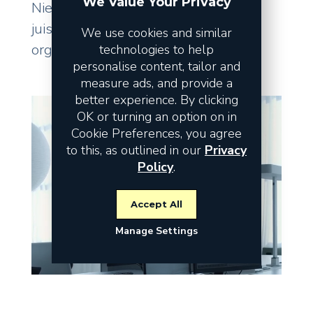
We Value Your Privacy
Niet de omzet vormt het risico, maar
juist de fundamenten waarop uw
We use cookies and similar
organisatie staat.
technologies to help
personalise content, tailor and
measure ads, and provide a
better experience. By clicking
OK or turning an option on in
Cookie Preferences, you agree
to this, as outlined in our
Privacy
Policy
.
Accept All
Manage Settings