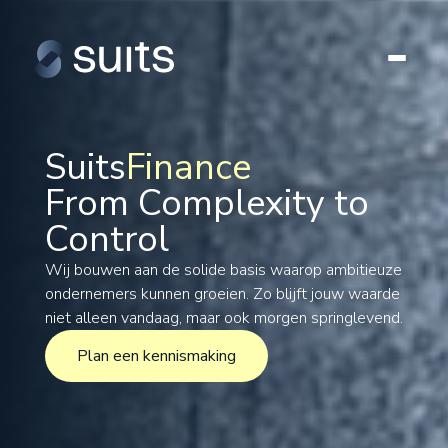
Suits
Finance
From Complexity to
Tax
Control
Legal
Formations
Wij bouwen aan de solide basis waarop ambitieuze
ondernemers kunnen groeien. Zo blijft jouw waarde
International
niet alleen vandaag, maar ook morgen springlevend.
Projects
Plan een kennismaking
Plan een kennismaking