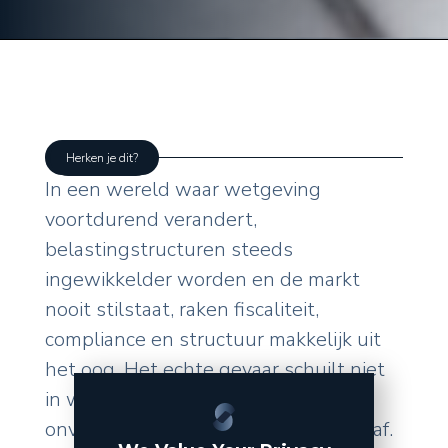
Herken je dit?
In een wereld waar wetgeving
voortdurend verandert,
belastingstructuren steeds
ingewikkelder worden en de markt
nooit stilstaat, raken fiscaliteit,
compliance en structuur makkelijk uit
het oog. Het echte gevaar schuilt niet
in wat u zelf doet, maar in de
onverwachte wendingen van buitenaf.