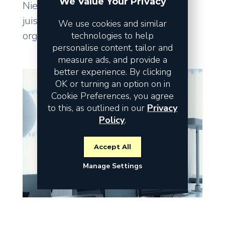
We Value Your Privacy
Niet de omzet vormt het risico, maar
juist de fundamenten waarop uw
We use cookies and similar
organisatie staat.
technologies to help
personalise content, tailor and
measure ads, and provide a
better experience. By clicking
OK or turning an option on in
Cookie Preferences, you agree
to this, as outlined in our
Privacy
Policy
.
Accept All
Manage Settings