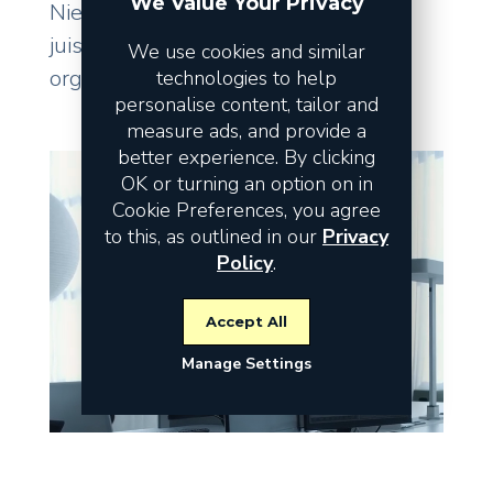
We Value Your Privacy
Niet de omzet vormt het risico, maar
juist de fundamenten waarop uw
We use cookies and similar
organisatie staat.
technologies to help
personalise content, tailor and
measure ads, and provide a
better experience. By clicking
OK or turning an option on in
Cookie Preferences, you agree
to this, as outlined in our
Privacy
Policy
.
Accept All
Manage Settings