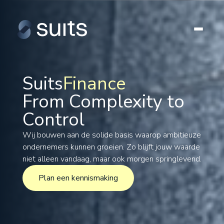
Suits
Finance
From Complexity to
Tax
Control
Legal
Formations
Wij bouwen aan de solide basis waarop ambitieuze
ondernemers kunnen groeien. Zo blijft jouw waarde
International
niet alleen vandaag, maar ook morgen springlevend.
Projects
Plan een kennismaking
Plan een kennismaking