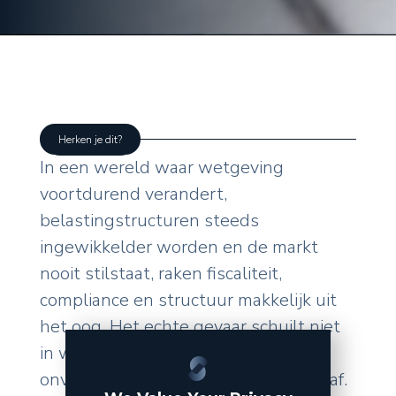
Herken je dit?
In een wereld waar wetgeving
voortdurend verandert,
belastingstructuren steeds
ingewikkelder worden en de markt
nooit stilstaat, raken fiscaliteit,
compliance en structuur makkelijk uit
het oog. Het echte gevaar schuilt niet
in wat u zelf doet, maar in de
onverwachte wendingen van buitenaf.