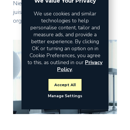
We Value Your Privacy
Niet de omzet vormt het risico, maar
juist de fundamenten waarop uw
We use cookies and similar
organisatie staat.
technologies to help
personalise content, tailor and
measure ads, and provide a
better experience. By clicking
OK or turning an option on in
Cookie Preferences, you agree
to this, as outlined in our
Privacy
Policy
.
Accept All
Manage Settings