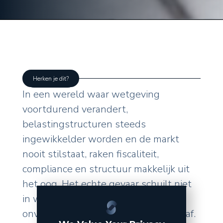
Herken je dit?
In een wereld waar wetgeving
voortdurend verandert,
belastingstructuren steeds
ingewikkelder worden en de markt
nooit stilstaat, raken fiscaliteit,
compliance en structuur makkelijk uit
het oog. Het echte gevaar schuilt niet
in wat u zelf doet, maar in de
onverwachte wendingen van buitenaf.