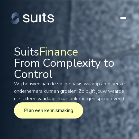
Suits
Finance
From Complexity to
Tax
Control
Legal
Formations
Wij bouwen aan de solide basis waarop ambitieuze
ondernemers kunnen groeien. Zo blijft jouw waarde
International
niet alleen vandaag, maar ook morgen springlevend.
Projects
Plan een kennismaking
Plan een kennismaking