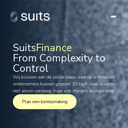
Suits
Finance
From Complexity to
Tax
Control
Legal
Formations
Wij bouwen aan de solide basis waarop ambitieuze
ondernemers kunnen groeien. Zo blijft jouw waarde
International
niet alleen vandaag, maar ook morgen springlevend.
Projects
Plan een kennismaking
Plan een kennismaking