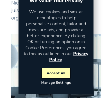
We Value Your Privacy
Niet de omzet vormt het risico, maar
juist de fundamenten waarop uw
We use cookies and similar
organisatie staat.
technologies to help
personalise content, tailor and
measure ads, and provide a
better experience. By clicking
OK or turning an option on in
Cookie Preferences, you agree
to this, as outlined in our
Privacy
Policy
.
Accept All
Manage Settings