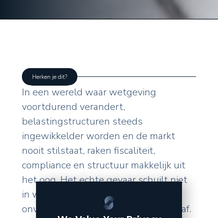
Herken je dit?
In een wereld waar wetgeving
voortdurend verandert,
belastingstructuren steeds
ingewikkelder worden en de markt
nooit stilstaat, raken fiscaliteit,
compliance en structuur makkelijk uit
het oog. Het echte gevaar schuilt niet
in wat u zelf doet, maar in de
onverwachte wendingen van buitenaf.