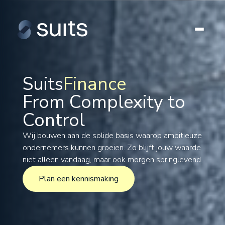
Suits
Finance
From Complexity to
Tax
Control
Legal
Formations
Wij bouwen aan de solide basis waarop ambitieuze
ondernemers kunnen groeien. Zo blijft jouw waarde
International
niet alleen vandaag, maar ook morgen springlevend.
Projects
Plan een kennismaking
Plan een kennismaking