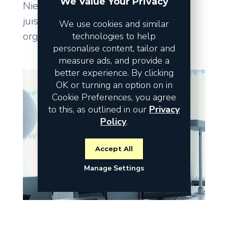
We Value Your Privacy
Niet de omzet vormt het risico, maar
juist de fundamenten waarop uw
We use cookies and similar
organisatie staat.
technologies to help
personalise content, tailor and
measure ads, and provide a
better experience. By clicking
OK or turning an option on in
Cookie Preferences, you agree
to this, as outlined in our
Privacy
Policy
.
Accept All
Manage Settings