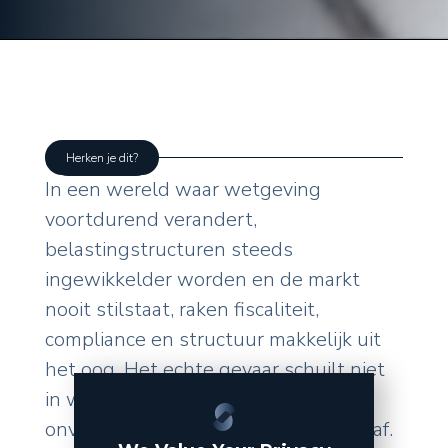
Herken je dit?
In een wereld waar wetgeving
voortdurend verandert,
belastingstructuren steeds
ingewikkelder worden en de markt
nooit stilstaat, raken fiscaliteit,
compliance en structuur makkelijk uit
het oog. Het echte gevaar schuilt niet
in wat u zelf doet, maar in de
onverwachte wendingen van buitenaf.