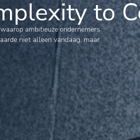
plexity to C
al
s waarop ambitieuze ondernemers
waarde niet alleen vandaag, maar
mations
rnational
jects