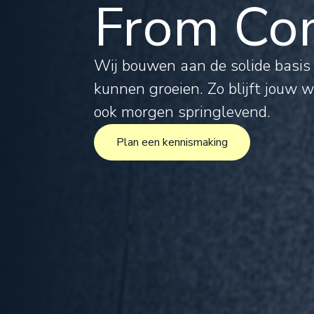
From Com
Tax
Leg
Wij bouwen aan de solide basi
kunnen groeien. Zo blijft jouw 
For
ook morgen springlevend.
Plan een kennismaking
Inte
Plan een kennismaking
Pro