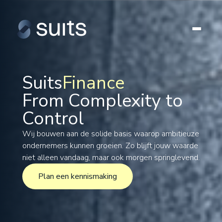
Suits
Finance
From Complexity to
Tax
Control
Legal
Formations
Wij bouwen aan de solide basis waarop ambitieuze
ondernemers kunnen groeien. Zo blijft jouw waarde
International
niet alleen vandaag, maar ook morgen springlevend.
Projects
Plan een kennismaking
Plan een kennismaking