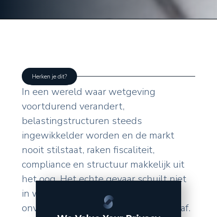
Herken je dit?
In een wereld waar wetgeving
voortdurend verandert,
belastingstructuren steeds
ingewikkelder worden en de markt
nooit stilstaat, raken fiscaliteit,
compliance en structuur makkelijk uit
het oog. Het echte gevaar schuilt niet
in wat u zelf doet, maar in de
onverwachte wendingen van buitenaf.