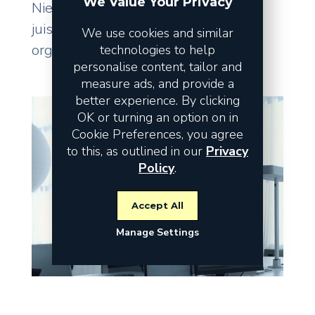
We Value Your Privacy
Niet de omzet vormt het risico, maar
juist de fundamenten waarop uw
We use cookies and similar
organisatie staat.
technologies to help
personalise content, tailor and
measure ads, and provide a
better experience. By clicking
OK or turning an option on in
Cookie Preferences, you agree
to this, as outlined in our
Privacy
Policy
.
Accept All
Manage Settings