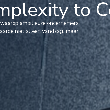
plexity to C
al
s waarop ambitieuze ondernemers
waarde niet alleen vandaag, maar
mations
rnational
jects