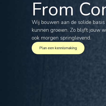
From Com
Tax
Leg
Wij bouwen aan de solide basi
kunnen groeien. Zo blijft jouw 
For
ook morgen springlevend.
Plan een kennismaking
Inte
Plan een kennismaking
Pro