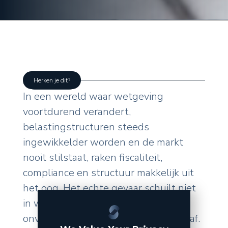
Herken je dit?
In een wereld waar wetgeving
voortdurend verandert,
belastingstructuren steeds
ingewikkelder worden en de markt
nooit stilstaat, raken fiscaliteit,
compliance en structuur makkelijk uit
het oog. Het echte gevaar schuilt niet
in wat u zelf doet, maar in de
onverwachte wendingen van buitenaf.