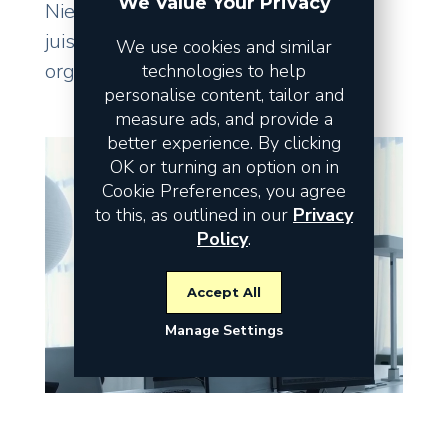
We Value Your Privacy
Niet de omzet vormt het risico, maar
juist de fundamenten waarop uw
We use cookies and similar
organisatie staat.
technologies to help
personalise content, tailor and
measure ads, and provide a
better experience. By clicking
OK or turning an option on in
Cookie Preferences, you agree
to this, as outlined in our
Privacy
Policy
.
Accept All
Manage Settings