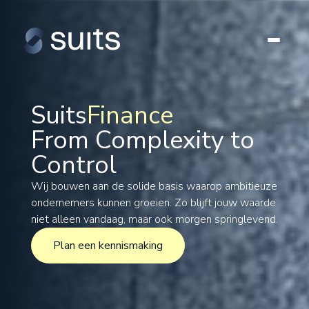
Suits
Finance
From Complexity to
Tax
Control
Legal
Formations
Wij bouwen aan de solide basis waarop ambitieuze
ondernemers kunnen groeien. Zo blijft jouw waarde
International
niet alleen vandaag, maar ook morgen springlevend.
Projects
Plan een kennismaking
Plan een kennismaking