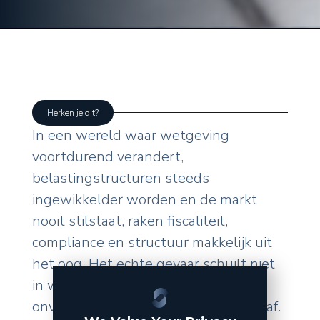
Herken je dit?
In een wereld waar wetgeving
voortdurend verandert,
belastingstructuren steeds
ingewikkelder worden en de markt
nooit stilstaat, raken fiscaliteit,
compliance en structuur makkelijk uit
het oog. Het echte gevaar schuilt niet
in wat u zelf doet, maar in de
onverwachte wendingen van buitenaf.