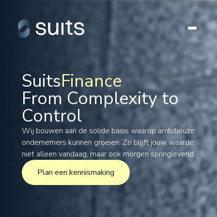
Suits
Finance
From Complexity to
Tax
Control
Legal
Formations
Wij bouwen aan de solide basis waarop ambitieuze
ondernemers kunnen groeien. Zo blijft jouw waarde
International
niet alleen vandaag, maar ook morgen springlevend.
Projects
Plan een kennismaking
Plan een kennismaking