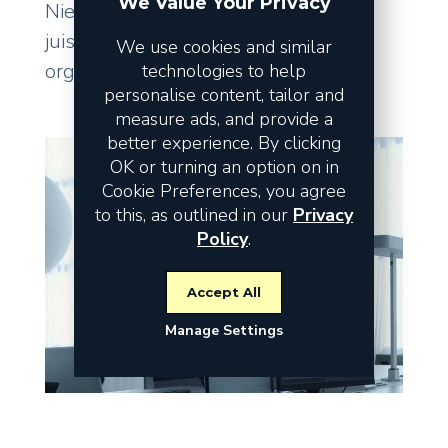
We Value Your Privacy
Niet de omzet vormt het risico, maar
juist de fundamenten waarop uw
We use cookies and similar
organisatie staat.
technologies to help
personalise content, tailor and
measure ads, and provide a
better experience. By clicking
OK or turning an option on in
Cookie Preferences, you agree
to this, as outlined in our
Privacy
Policy
.
Accept All
Manage Settings