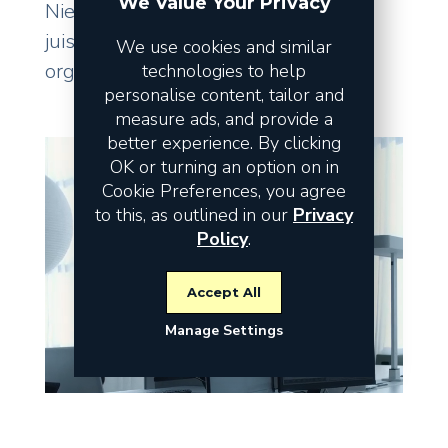
We Value Your Privacy
Niet de omzet vormt het risico, maar
juist de fundamenten waarop uw
We use cookies and similar
organisatie staat.
technologies to help
personalise content, tailor and
measure ads, and provide a
better experience. By clicking
OK or turning an option on in
Cookie Preferences, you agree
to this, as outlined in our
Privacy
Policy
.
Accept All
Manage Settings