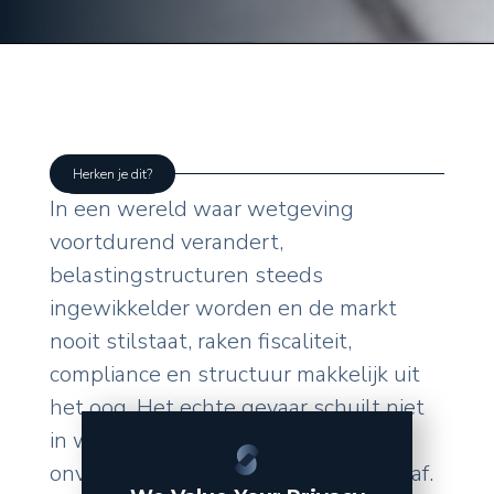
Herken je dit?
In een wereld waar wetgeving
voortdurend verandert,
belastingstructuren steeds
ingewikkelder worden en de markt
nooit stilstaat, raken fiscaliteit,
compliance en structuur makkelijk uit
het oog. Het echte gevaar schuilt niet
in wat u zelf doet, maar in de
onverwachte wendingen van buitenaf.