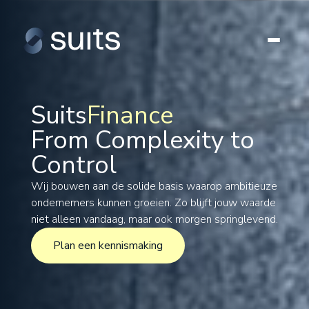
Suits
Finance
From Complexity to
Tax
Control
Legal
Formations
Wij bouwen aan de solide basis waarop ambitieuze
ondernemers kunnen groeien. Zo blijft jouw waarde
International
niet alleen vandaag, maar ook morgen springlevend.
Projects
Plan een kennismaking
Plan een kennismaking