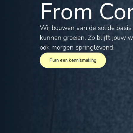
From Com
Tax
Leg
Wij bouwen aan de solide basi
kunnen groeien. Zo blijft jouw 
For
ook morgen springlevend.
Plan een kennismaking
Inte
Plan een kennismaking
Pro