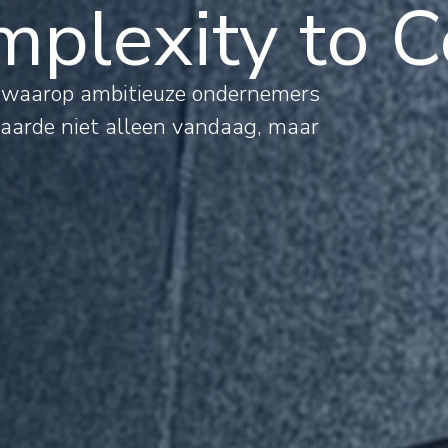
plexity to C
al
s waarop ambitieuze ondernemers
waarde niet alleen vandaag, maar
mations
rnational
jects