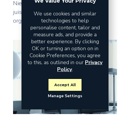
We Value Your Privacy
Niet de omzet vormt het risico, maar
juist de fundamenten waarop uw
We use cookies and similar
organisatie staat.
technologies to help
personalise content, tailor and
measure ads, and provide a
better experience. By clicking
OK or turning an option on in
Cookie Preferences, you agree
to this, as outlined in our
Privacy
Policy
.
Accept All
Manage Settings