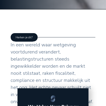
Herken je dit?
In een wereld waar wetgeving
voortdurend verandert,
belastingstructuren steeds
ingewikkelder worden en de markt
nooit stilstaat, raken fiscaliteit,
compliance en structuur makkelijk uit
het oog. Het echte gevaar schuilt niet
in wat u zelf doet, maar in de
onverwachte wendingen van buitenaf.