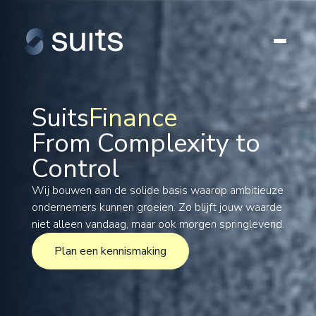
Suits
Finance
From Complexity to
Tax
Control
Legal
Formations
Wij bouwen aan de solide basis waarop ambitieuze
ondernemers kunnen groeien. Zo blijft jouw waarde
International
niet alleen vandaag, maar ook morgen springlevend.
Projects
Plan een kennismaking
Plan een kennismaking