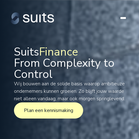
Suits
Finance
From Complexity to
Tax
Control
Legal
Formations
Wij bouwen aan de solide basis waarop ambitieuze
ondernemers kunnen groeien. Zo blijft jouw waarde
International
niet alleen vandaag, maar ook morgen springlevend.
Projects
Plan een kennismaking
Plan een kennismaking