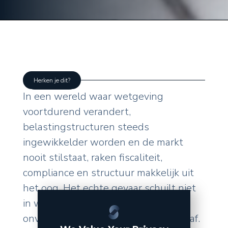
Herken je dit?
In een wereld waar wetgeving
voortdurend verandert,
belastingstructuren steeds
ingewikkelder worden en de markt
nooit stilstaat, raken fiscaliteit,
compliance en structuur makkelijk uit
het oog. Het echte gevaar schuilt niet
in wat u zelf doet, maar in de
onverwachte wendingen van buitenaf.