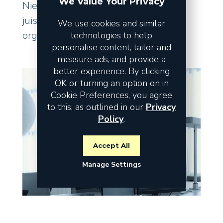
We Value Your Privacy
Niet de omzet vormt het risico, maar
juist de fundamenten waarop uw
We use cookies and similar
organisatie staat.
technologies to help
personalise content, tailor and
measure ads, and provide a
better experience. By clicking
OK or turning an option on in
Cookie Preferences, you agree
to this, as outlined in our
Privacy
Policy
.
Accept All
Manage Settings