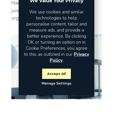
We Value Your Privacy
Niet de omzet vormt het risico, maar
juist de fundamenten waarop uw
We use cookies and similar
organisatie staat.
technologies to help
personalise content, tailor and
measure ads, and provide a
better experience. By clicking
OK or turning an option on in
Cookie Preferences, you agree
to this, as outlined in our
Privacy
Policy
.
Accept All
Manage Settings