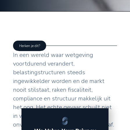
Herken je dit?
In een wereld waar wetgeving
voortdurend verandert,
belastingstructuren steeds
ingewikkelder worden en de markt
nooit stilstaat, raken fiscaliteit,
compliance en structuur makkelijk uit
het oog. Het echte gevaar schuilt niet
in wat u zelf doet, maar in de
onverwachte wendingen van buitenaf.