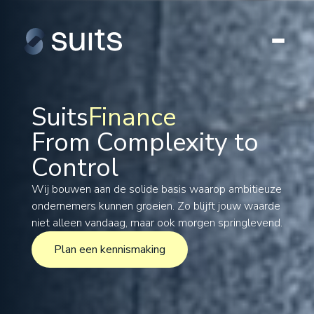
Suits
Finance
From Complexity to
Tax
Control
Legal
Formations
Wij bouwen aan de solide basis waarop ambitieuze
ondernemers kunnen groeien. Zo blijft jouw waarde
International
niet alleen vandaag, maar ook morgen springlevend.
Projects
Plan een kennismaking
Plan een kennismaking