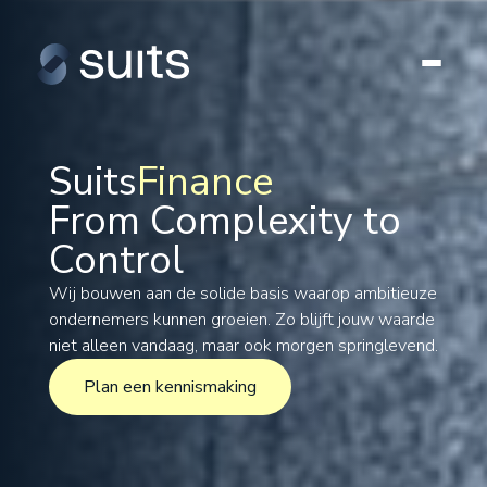
Suits
Finance
From Complexity to
Tax
Control
Legal
Formations
Wij bouwen aan de solide basis waarop ambitieuze
ondernemers kunnen groeien. Zo blijft jouw waarde
International
niet alleen vandaag, maar ook morgen springlevend.
Projects
Plan een kennismaking
Plan een kennismaking