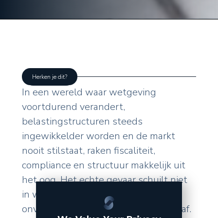
Herken je dit?
In een wereld waar wetgeving
voortdurend verandert,
belastingstructuren steeds
ingewikkelder worden en de markt
nooit stilstaat, raken fiscaliteit,
compliance en structuur makkelijk uit
het oog. Het echte gevaar schuilt niet
in wat u zelf doet, maar in de
onverwachte wendingen van buitenaf.