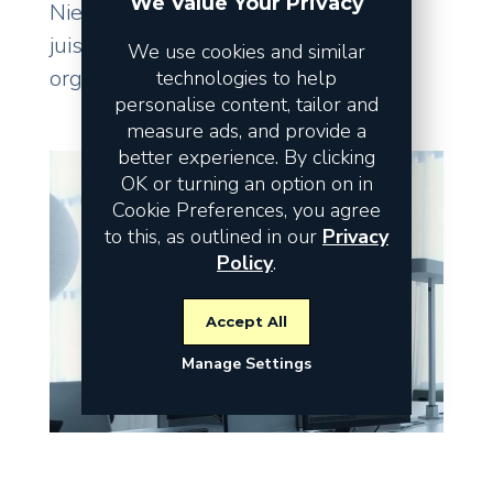
We Value Your Privacy
Niet de omzet vormt het risico, maar
juist de fundamenten waarop uw
We use cookies and similar
organisatie staat.
technologies to help
personalise content, tailor and
measure ads, and provide a
better experience. By clicking
OK or turning an option on in
Cookie Preferences, you agree
to this, as outlined in our
Privacy
Policy
.
Accept All
Manage Settings