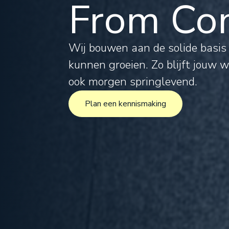
From Com
Tax
Leg
Wij bouwen aan de solide basi
kunnen groeien. Zo blijft jouw 
For
ook morgen springlevend.
Plan een kennismaking
Inte
Plan een kennismaking
Pro