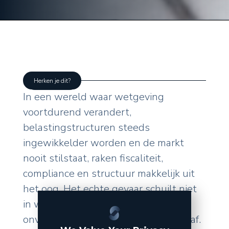
Herken je dit?
In een wereld waar wetgeving
voortdurend verandert,
belastingstructuren steeds
ingewikkelder worden en de markt
nooit stilstaat, raken fiscaliteit,
compliance en structuur makkelijk uit
het oog. Het echte gevaar schuilt niet
in wat u zelf doet, maar in de
onverwachte wendingen van buitenaf.