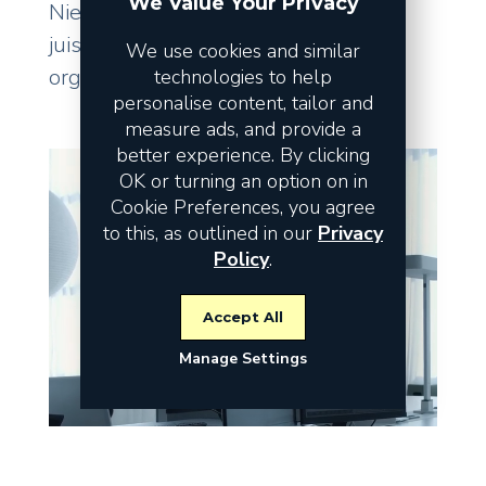
We Value Your Privacy
Niet de omzet vormt het risico, maar
juist de fundamenten waarop uw
We use cookies and similar
organisatie staat.
technologies to help
personalise content, tailor and
measure ads, and provide a
better experience. By clicking
OK or turning an option on in
Cookie Preferences, you agree
to this, as outlined in our
Privacy
Policy
.
Accept All
Manage Settings