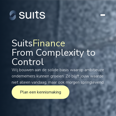
Suits
Finance
From Complexity to
Tax
Control
Legal
Formations
Wij bouwen aan de solide basis waarop ambitieuze
ondernemers kunnen groeien. Zo blijft jouw waarde
International
niet alleen vandaag, maar ook morgen springlevend.
Projects
Plan een kennismaking
Plan een kennismaking