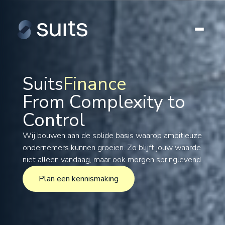
Suits
Finance
From Complexity to
Tax
Control
Legal
Formations
Wij bouwen aan de solide basis waarop ambitieuze
ondernemers kunnen groeien. Zo blijft jouw waarde
International
niet alleen vandaag, maar ook morgen springlevend.
Projects
Plan een kennismaking
Plan een kennismaking