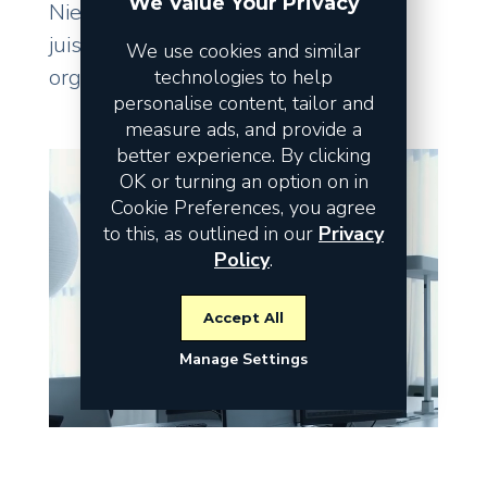
We Value Your Privacy
Niet de omzet vormt het risico, maar
juist de fundamenten waarop uw
We use cookies and similar
organisatie staat.
technologies to help
personalise content, tailor and
measure ads, and provide a
better experience. By clicking
OK or turning an option on in
Cookie Preferences, you agree
to this, as outlined in our
Privacy
Policy
.
Accept All
Manage Settings