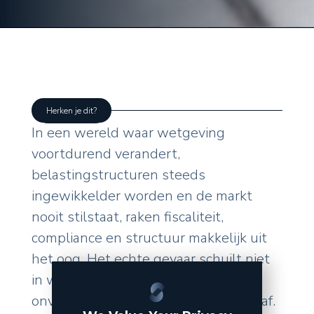
Herken je dit?
In een wereld waar wetgeving
voortdurend verandert,
belastingstructuren steeds
ingewikkelder worden en de markt
nooit stilstaat, raken fiscaliteit,
compliance en structuur makkelijk uit
het oog. Het echte gevaar schuilt niet
in wat u zelf doet, maar in de
onverwachte wendingen van buitenaf.