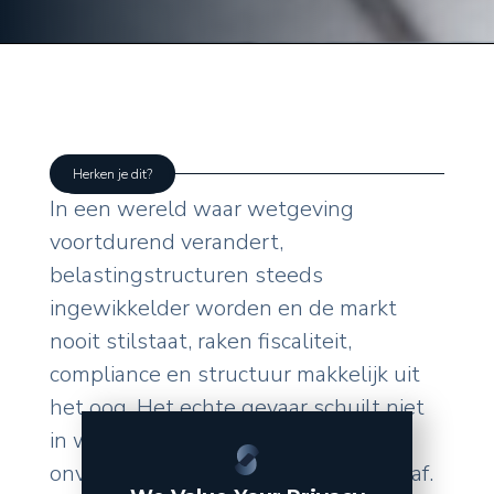
Herken je dit?
In een wereld waar wetgeving
voortdurend verandert,
belastingstructuren steeds
ingewikkelder worden en de markt
nooit stilstaat, raken fiscaliteit,
compliance en structuur makkelijk uit
het oog. Het echte gevaar schuilt niet
in wat u zelf doet, maar in de
onverwachte wendingen van buitenaf.