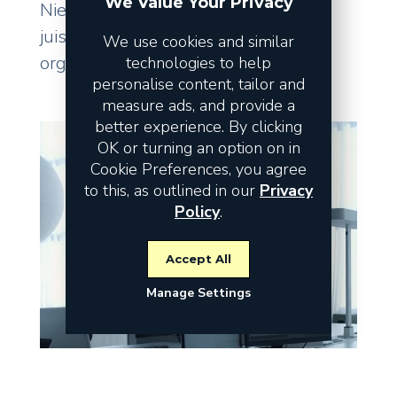
We Value Your Privacy
Niet de omzet vormt het risico, maar
juist de fundamenten waarop uw
We use cookies and similar
organisatie staat.
technologies to help
personalise content, tailor and
measure ads, and provide a
better experience. By clicking
OK or turning an option on in
Cookie Preferences, you agree
to this, as outlined in our
Privacy
Policy
.
Accept All
Manage Settings