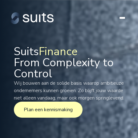
Suits
Finance
From Complexity to
Tax
Control
Legal
Formations
Wij bouwen aan de solide basis waarop ambitieuze
ondernemers kunnen groeien. Zo blijft jouw waarde
International
niet alleen vandaag, maar ook morgen springlevend.
Projects
Plan een kennismaking
Plan een kennismaking