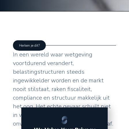
Herken je dit?
In een wereld waar wetgeving
voortdurend verandert,
belastingstructuren steeds
ingewikkelder worden en de markt
nooit stilstaat, raken fiscaliteit,
compliance en structuur makkelijk uit
het oog. Het echte gevaar schuilt niet
in wat u zelf doet, maar in de
onverwachte wendingen van buitenaf.