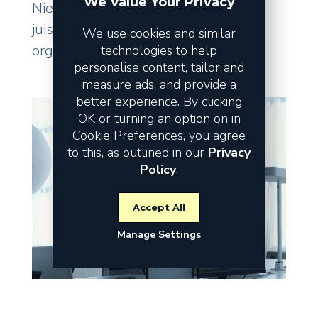
We Value Your Privacy
Niet de omzet vormt het risico, maar
juist de fundamenten waarop uw
We use cookies and similar
organisatie staat.
technologies to help
personalise content, tailor and
measure ads, and provide a
better experience. By clicking
OK or turning an option on in
Cookie Preferences, you agree
to this, as outlined in our
Privacy
Policy
.
Accept All
Manage Settings