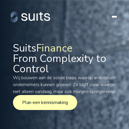
Suits
Finance
From Complexity to
Tax
Control
Legal
Formations
Wij bouwen aan de solide basis waarop ambitieuze
ondernemers kunnen groeien. Zo blijft jouw waarde
International
niet alleen vandaag, maar ook morgen springlevend.
Projects
Plan een kennismaking
Plan een kennismaking