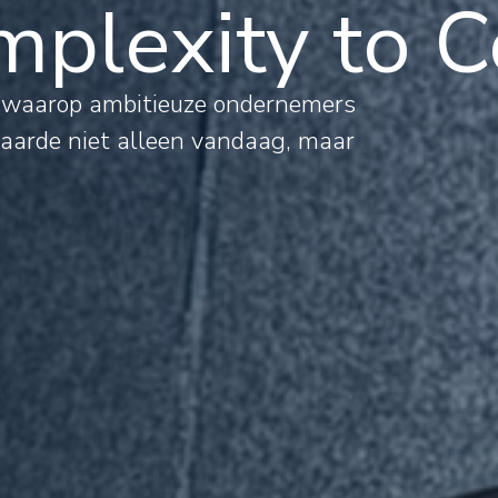
plexity to C
al
s waarop ambitieuze ondernemers
waarde niet alleen vandaag, maar
mations
rnational
jects