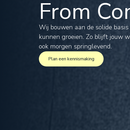
From Com
Tax
Leg
Wij bouwen aan de solide basi
kunnen groeien. Zo blijft jouw 
For
ook morgen springlevend.
Plan een kennismaking
Inte
Plan een kennismaking
Pro