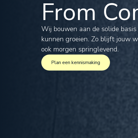
From Com
Tax
Leg
Wij bouwen aan de solide basi
kunnen groeien. Zo blijft jouw 
For
ook morgen springlevend.
Plan een kennismaking
Inte
Plan een kennismaking
Pro