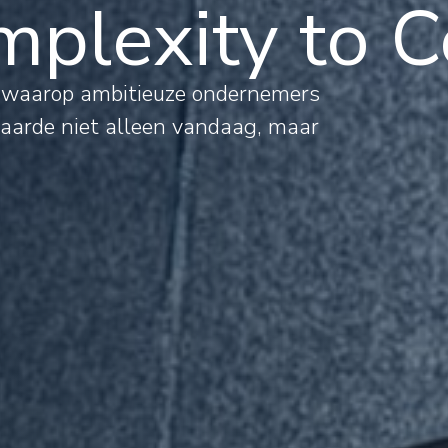
plexity to C
al
s waarop ambitieuze ondernemers
waarde niet alleen vandaag, maar
mations
rnational
jects