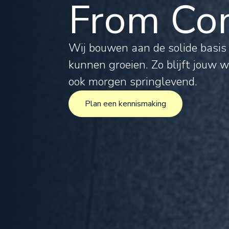
From Com
Tax
Leg
Wij bouwen aan de solide basi
kunnen groeien. Zo blijft jouw 
For
ook morgen springlevend.
Plan een kennismaking
Inte
Plan een kennismaking
Pro