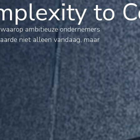
plexity to C
al
s waarop ambitieuze ondernemers
waarde niet alleen vandaag, maar
mations
rnational
jects