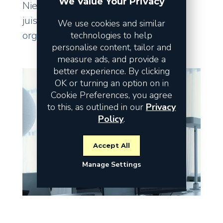
We Value Your Privacy
Niet de omzet vormt het risico, maar
juist de fundamenten waarop uw
We use cookies and similar
organisatie staat.
technologies to help
personalise content, tailor and
measure ads, and provide a
better experience. By clicking
OK or turning an option on in
Cookie Preferences, you agree
to this, as outlined in our
Privacy
Policy
.
Accept All
Manage Settings