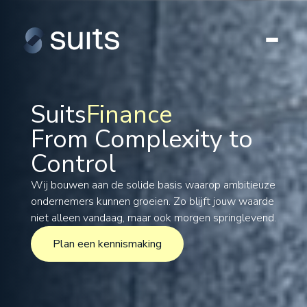
Suits
Finance
From Complexity to
Tax
Control
Legal
Formations
Wij bouwen aan de solide basis waarop ambitieuze
ondernemers kunnen groeien. Zo blijft jouw waarde
International
niet alleen vandaag, maar ook morgen springlevend.
Projects
Plan een kennismaking
Plan een kennismaking