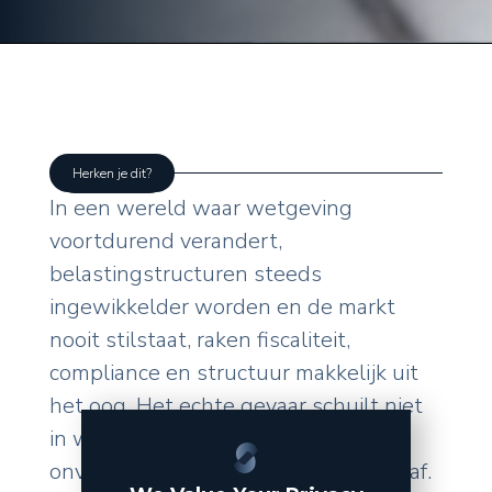
Herken je dit?
In een wereld waar wetgeving
voortdurend verandert,
belastingstructuren steeds
ingewikkelder worden en de markt
nooit stilstaat, raken fiscaliteit,
compliance en structuur makkelijk uit
het oog. Het echte gevaar schuilt niet
in wat u zelf doet, maar in de
onverwachte wendingen van buitenaf.