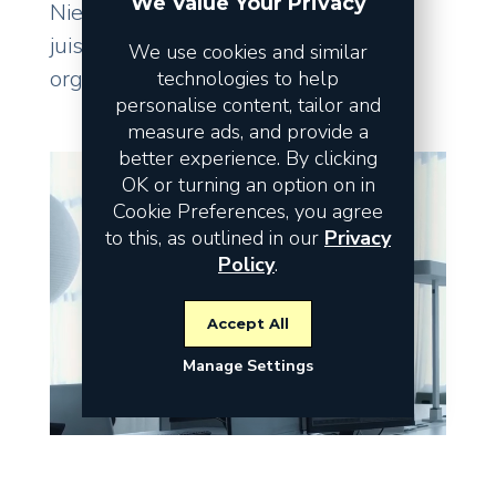
We Value Your Privacy
Niet de omzet vormt het risico, maar
juist de fundamenten waarop uw
We use cookies and similar
organisatie staat.
technologies to help
personalise content, tailor and
measure ads, and provide a
better experience. By clicking
OK or turning an option on in
Cookie Preferences, you agree
to this, as outlined in our
Privacy
Policy
.
Accept All
Manage Settings