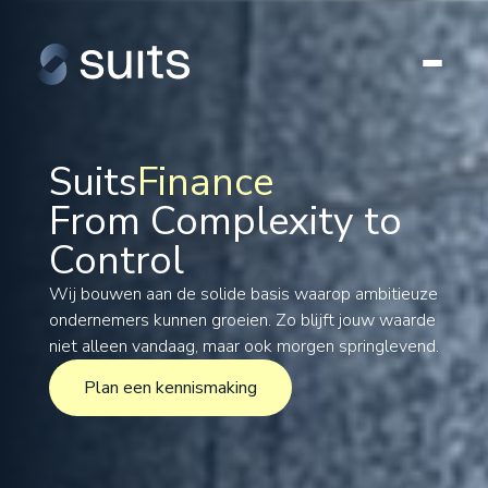
Suits
Finance
From Complexity to
Tax
Control
Legal
Formations
Wij bouwen aan de solide basis waarop ambitieuze
ondernemers kunnen groeien. Zo blijft jouw waarde
International
niet alleen vandaag, maar ook morgen springlevend.
Projects
Plan een kennismaking
Plan een kennismaking