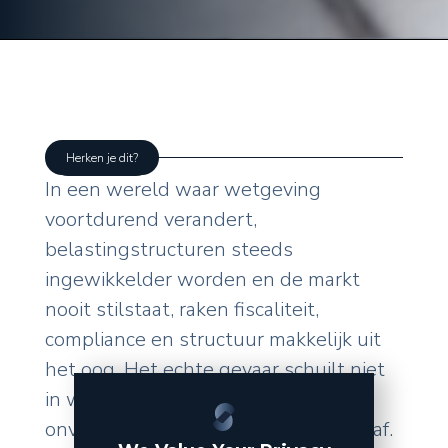
Herken je dit?
In een wereld waar wetgeving
voortdurend verandert,
belastingstructuren steeds
ingewikkelder worden en de markt
nooit stilstaat, raken fiscaliteit,
compliance en structuur makkelijk uit
het oog. Het echte gevaar schuilt niet
in wat u zelf doet, maar in de
onverwachte wendingen van buitenaf.