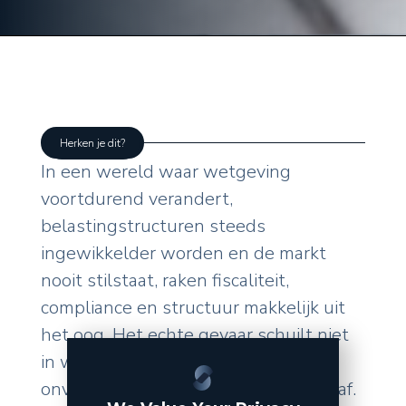
Herken je dit?
In een wereld waar wetgeving
voortdurend verandert,
belastingstructuren steeds
ingewikkelder worden en de markt
nooit stilstaat, raken fiscaliteit,
compliance en structuur makkelijk uit
het oog. Het echte gevaar schuilt niet
in wat u zelf doet, maar in de
onverwachte wendingen van buitenaf.