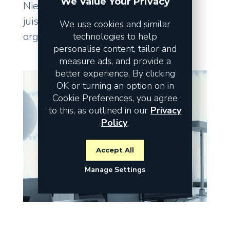
We Value Your Privacy
Niet de omzet vormt het risico, maar
juist de fundamenten waarop uw
We use cookies and similar
organisatie staat.
technologies to help
personalise content, tailor and
measure ads, and provide a
better experience. By clicking
OK or turning an option on in
Cookie Preferences, you agree
to this, as outlined in our
Privacy
Policy
.
Accept All
Manage Settings