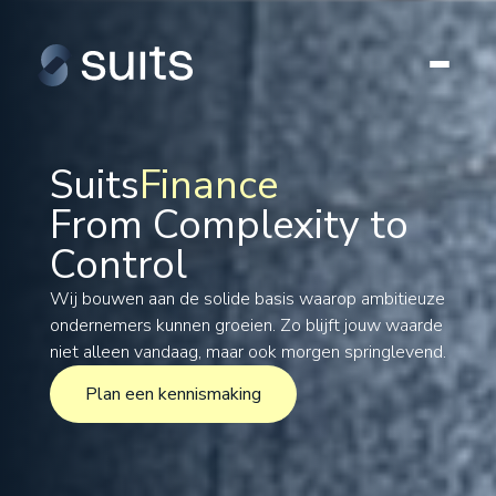
Suits
Finance
From Complexity to
Tax
Control
Legal
Formations
Wij bouwen aan de solide basis waarop ambitieuze
ondernemers kunnen groeien. Zo blijft jouw waarde
International
niet alleen vandaag, maar ook morgen springlevend.
Projects
Plan een kennismaking
Plan een kennismaking