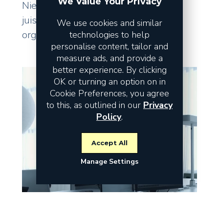
We Value Your Privacy
Niet de omzet vormt het risico, maar
juist de fundamenten waarop uw
We use cookies and similar
organisatie staat.
technologies to help
personalise content, tailor and
measure ads, and provide a
better experience. By clicking
OK or turning an option on in
Cookie Preferences, you agree
to this, as outlined in our
Privacy
Policy
.
Accept All
Manage Settings