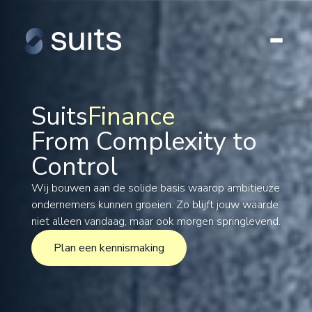
Suits
Finance
From Complexity to
Tax
Control
Legal
Formations
Wij bouwen aan de solide basis waarop ambitieuze
ondernemers kunnen groeien. Zo blijft jouw waarde
International
niet alleen vandaag, maar ook morgen springlevend.
Projects
Plan een kennismaking
Plan een kennismaking