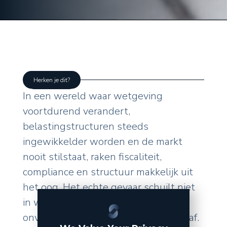
Herken je dit?
In een wereld waar wetgeving
voortdurend verandert,
belastingstructuren steeds
ingewikkelder worden en de markt
nooit stilstaat, raken fiscaliteit,
compliance en structuur makkelijk uit
het oog. Het echte gevaar schuilt niet
in wat u zelf doet, maar in de
onverwachte wendingen van buitenaf.