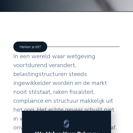
Herken je dit?
In een wereld waar wetgeving
voortdurend verandert,
belastingstructuren steeds
ingewikkelder worden en de markt
nooit stilstaat, raken fiscaliteit,
compliance en structuur makkelijk uit
het oog. Het echte gevaar schuilt niet
in wat u zelf doet, maar in de
onverwachte wendingen van buitenaf.