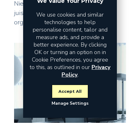
We Value Your Privacy
Niet de omzet vormt het risico, maar
juist de fundamenten waarop uw
We use cookies and similar
organisatie staat.
technologies to help
personalise content, tailor and
measure ads, and provide a
better experience. By clicking
OK or turning an option on in
Cookie Preferences, you agree
to this, as outlined in our
Privacy
Policy
.
Accept All
Manage Settings