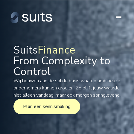
Suits
Finance
From Complexity to
Tax
Control
Legal
Formations
Wij bouwen aan de solide basis waarop ambitieuze
ondernemers kunnen groeien. Zo blijft jouw waarde
International
niet alleen vandaag, maar ook morgen springlevend.
Projects
Plan een kennismaking
Plan een kennismaking