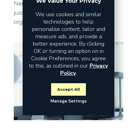
We Value Your Privacy
Niet de omzet vormt het risico, maar
juist de fundamenten waarop uw
We use cookies and similar
organisatie staat.
technologies to help
personalise content, tailor and
measure ads, and provide a
better experience. By clicking
OK or turning an option on in
Cookie Preferences, you agree
to this, as outlined in our
Privacy
Policy
.
Accept All
Manage Settings