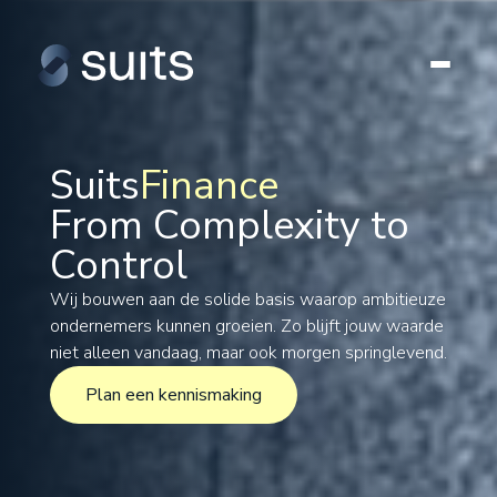
Suits
Finance
From Complexity to
Tax
Control
Legal
Formations
Wij bouwen aan de solide basis waarop ambitieuze
ondernemers kunnen groeien. Zo blijft jouw waarde
International
niet alleen vandaag, maar ook morgen springlevend.
Projects
Plan een kennismaking
Plan een kennismaking