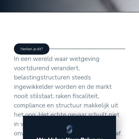
Herken je dit?
In een wereld waar wetgeving
voortdurend verandert,
belastingstructuren steeds
ingewikkelder worden en de markt
nooit stilstaat, raken fiscaliteit,
compliance en structuur makkelijk uit
het oog. Het echte gevaar schuilt niet
in wat u zelf doet, maar in de
onverwachte wendingen van buitenaf.