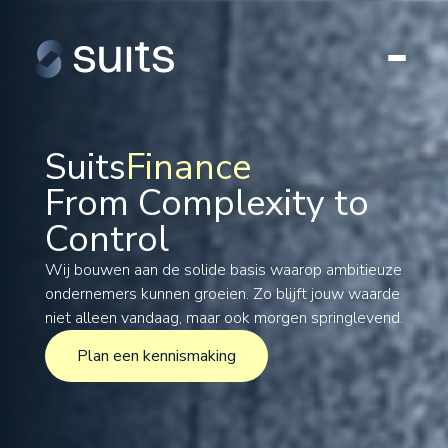
Suits
Finance
From Complexity to
Tax
Control
Legal
Formations
Wij bouwen aan de solide basis waarop ambitieuze
ondernemers kunnen groeien. Zo blijft jouw waarde
International
niet alleen vandaag, maar ook morgen springlevend.
Projects
Plan een kennismaking
Plan een kennismaking