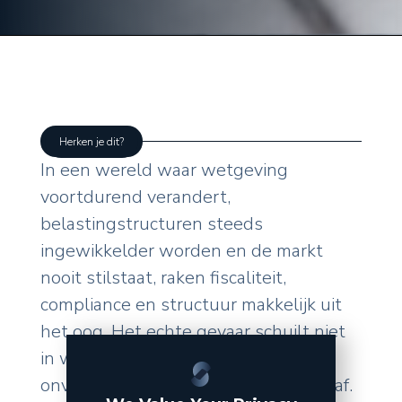
Herken je dit?
In een wereld waar wetgeving
voortdurend verandert,
belastingstructuren steeds
ingewikkelder worden en de markt
nooit stilstaat, raken fiscaliteit,
compliance en structuur makkelijk uit
het oog. Het echte gevaar schuilt niet
in wat u zelf doet, maar in de
onverwachte wendingen van buitenaf.