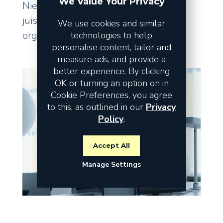
We Value Your Privacy
Niet de omzet vormt het risico, maar
juist de fundamenten waarop uw
We use cookies and similar
organisatie staat.
technologies to help
personalise content, tailor and
measure ads, and provide a
better experience. By clicking
OK or turning an option on in
Cookie Preferences, you agree
to this, as outlined in our
Privacy
Policy
.
Accept All
Manage Settings