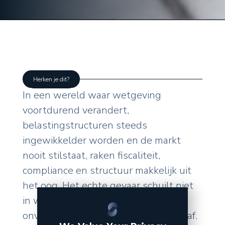
Herken je dit?
In een wereld waar wetgeving
voortdurend verandert,
belastingstructuren steeds
ingewikkelder worden en de markt
nooit stilstaat, raken fiscaliteit,
compliance en structuur makkelijk uit
het oog. Het echte gevaar schuilt niet
in wat u zelf doet, maar in de
onverwachte wendingen van buitenaf.