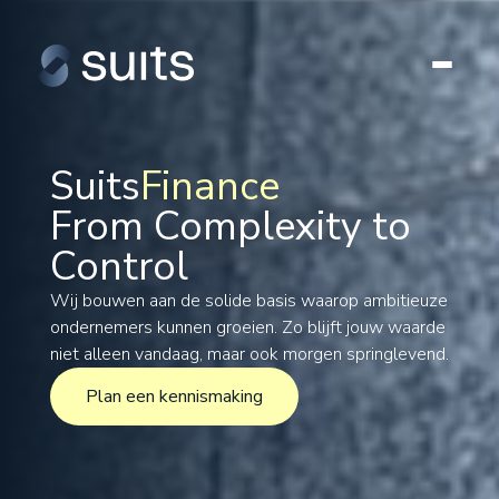
Suits
Finance
From Complexity to
Tax
Control
Legal
Formations
Wij bouwen aan de solide basis waarop ambitieuze
ondernemers kunnen groeien. Zo blijft jouw waarde
International
niet alleen vandaag, maar ook morgen springlevend.
Projects
Plan een kennismaking
Plan een kennismaking