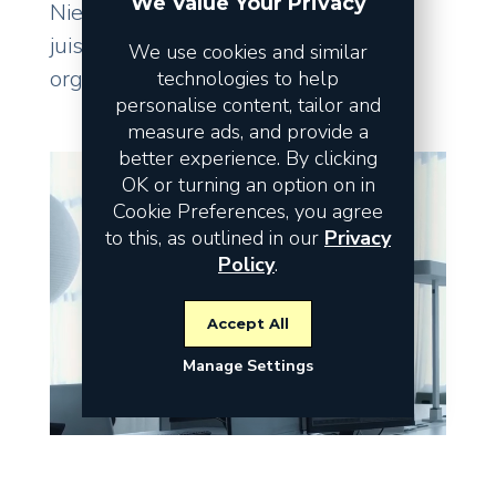
We Value Your Privacy
Niet de omzet vormt het risico, maar
juist de fundamenten waarop uw
We use cookies and similar
organisatie staat.
technologies to help
personalise content, tailor and
measure ads, and provide a
better experience. By clicking
OK or turning an option on in
Cookie Preferences, you agree
to this, as outlined in our
Privacy
Policy
.
Accept All
Manage Settings