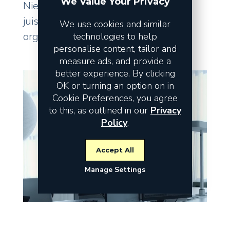
We Value Your Privacy
Niet de omzet vormt het risico, maar
juist de fundamenten waarop uw
We use cookies and similar
organisatie staat.
technologies to help
personalise content, tailor and
measure ads, and provide a
better experience. By clicking
OK or turning an option on in
Cookie Preferences, you agree
to this, as outlined in our
Privacy
Policy
.
Accept All
Manage Settings