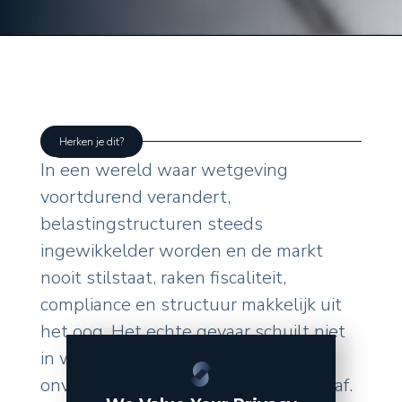
Herken je dit?
In een wereld waar wetgeving
voortdurend verandert,
belastingstructuren steeds
ingewikkelder worden en de markt
nooit stilstaat, raken fiscaliteit,
compliance en structuur makkelijk uit
het oog. Het echte gevaar schuilt niet
in wat u zelf doet, maar in de
onverwachte wendingen van buitenaf.