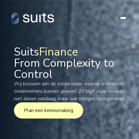
Suits
Finance
From Complexity to
Tax
Control
Legal
Formations
Wij bouwen aan de solide basis waarop ambitieuze
ondernemers kunnen groeien. Zo blijft jouw waarde
International
niet alleen vandaag, maar ook morgen springlevend.
Projects
Plan een kennismaking
Plan een kennismaking