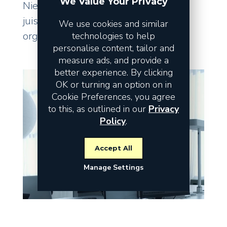
We Value Your Privacy
Niet de omzet vormt het risico, maar
juist de fundamenten waarop uw
We use cookies and similar
organisatie staat.
technologies to help
personalise content, tailor and
measure ads, and provide a
better experience. By clicking
OK or turning an option on in
Cookie Preferences, you agree
to this, as outlined in our
Privacy
Policy
.
Accept All
Manage Settings