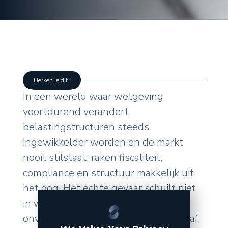
Herken je dit?
In een wereld waar wetgeving
voortdurend verandert,
belastingstructuren steeds
ingewikkelder worden en de markt
nooit stilstaat, raken fiscaliteit,
compliance en structuur makkelijk uit
het oog. Het echte gevaar schuilt niet
in wat u zelf doet, maar in de
onverwachte wendingen van buitenaf.