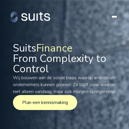
Suits
Finance
From Complexity to
Tax
Control
Legal
Formations
Wij bouwen aan de solide basis waarop ambitieuze
ondernemers kunnen groeien. Zo blijft jouw waarde
International
niet alleen vandaag, maar ook morgen springlevend.
Projects
Plan een kennismaking
Plan een kennismaking