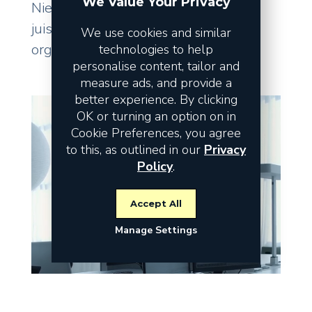
We Value Your Privacy
Niet de omzet vormt het risico, maar
juist de fundamenten waarop uw
We use cookies and similar
organisatie staat.
technologies to help
personalise content, tailor and
measure ads, and provide a
better experience. By clicking
OK or turning an option on in
Cookie Preferences, you agree
to this, as outlined in our
Privacy
Policy
.
Accept All
Manage Settings