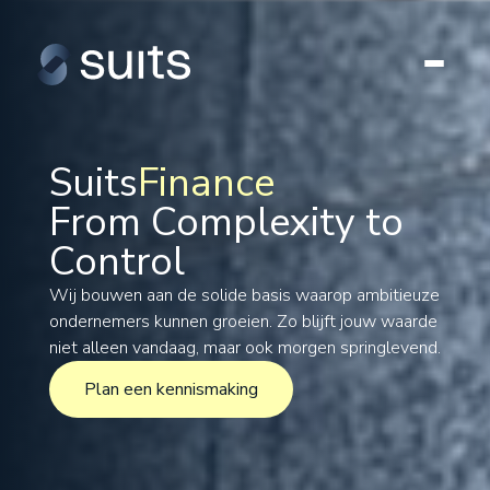
Suits
Finance
From Complexity to
Tax
Control
Legal
Formations
Wij bouwen aan de solide basis waarop ambitieuze
ondernemers kunnen groeien. Zo blijft jouw waarde
International
niet alleen vandaag, maar ook morgen springlevend.
Projects
Plan een kennismaking
Plan een kennismaking