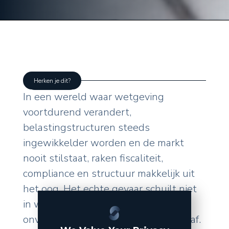
Herken je dit?
In een wereld waar wetgeving
voortdurend verandert,
belastingstructuren steeds
ingewikkelder worden en de markt
nooit stilstaat, raken fiscaliteit,
compliance en structuur makkelijk uit
het oog. Het echte gevaar schuilt niet
in wat u zelf doet, maar in de
onverwachte wendingen van buitenaf.