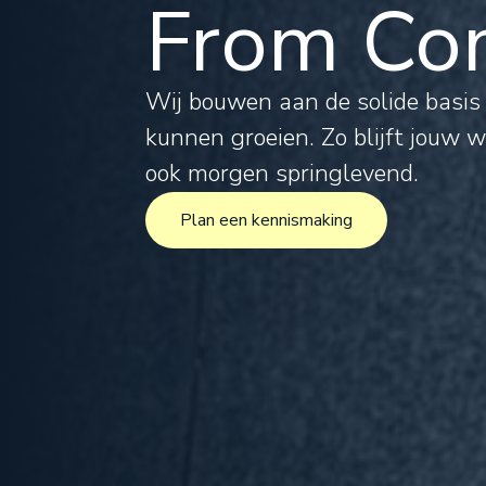
From Com
Tax
Leg
Wij bouwen aan de solide basi
kunnen groeien. Zo blijft jouw 
For
ook morgen springlevend.
Plan een kennismaking
Inte
Plan een kennismaking
Pro