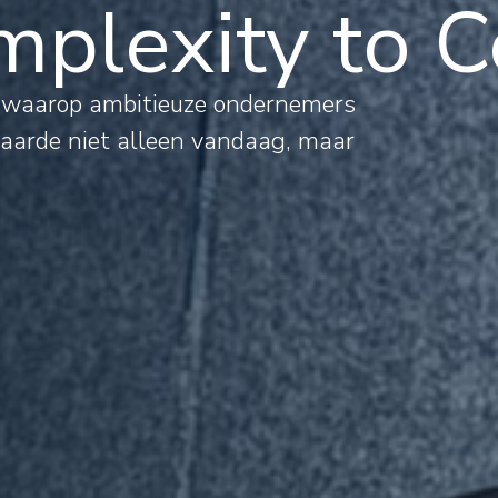
plexity to C
al
s waarop ambitieuze ondernemers
waarde niet alleen vandaag, maar
mations
rnational
jects