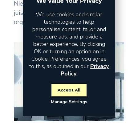
We Value Your Privacy
Niet de omzet vormt het risico, maar
juist de fundamenten waarop uw
We use cookies and similar
organisatie staat.
technologies to help
personalise content, tailor and
measure ads, and provide a
better experience. By clicking
OK or turning an option on in
Cookie Preferences, you agree
to this, as outlined in our
Privacy
Policy
.
Accept All
Manage Settings