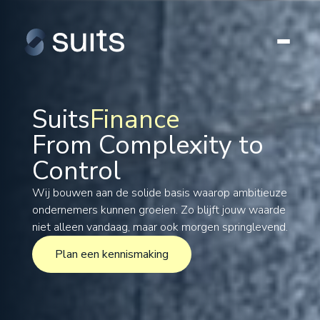
Suits
Finance
From Complexity to
Tax
Control
Legal
Formations
Wij bouwen aan de solide basis waarop ambitieuze
ondernemers kunnen groeien. Zo blijft jouw waarde
International
niet alleen vandaag, maar ook morgen springlevend.
Projects
Plan een kennismaking
Plan een kennismaking