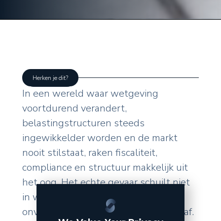
Herken je dit?
In een wereld waar wetgeving
voortdurend verandert,
belastingstructuren steeds
ingewikkelder worden en de markt
nooit stilstaat, raken fiscaliteit,
compliance en structuur makkelijk uit
het oog. Het echte gevaar schuilt niet
in wat u zelf doet, maar in de
onverwachte wendingen van buitenaf.