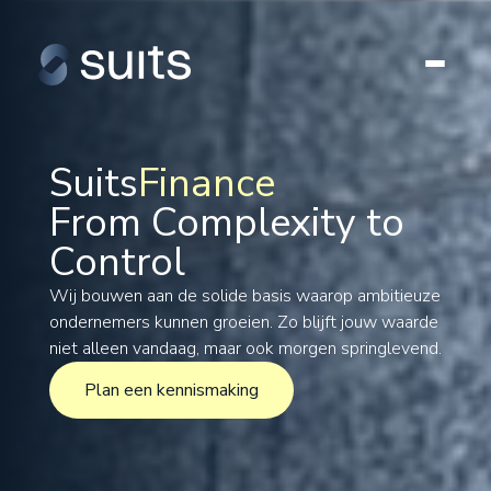
Suits
Finance
From Complexity to
Tax
Control
Legal
Formations
Wij bouwen aan de solide basis waarop ambitieuze
ondernemers kunnen groeien. Zo blijft jouw waarde
International
niet alleen vandaag, maar ook morgen springlevend.
Projects
Plan een kennismaking
Plan een kennismaking