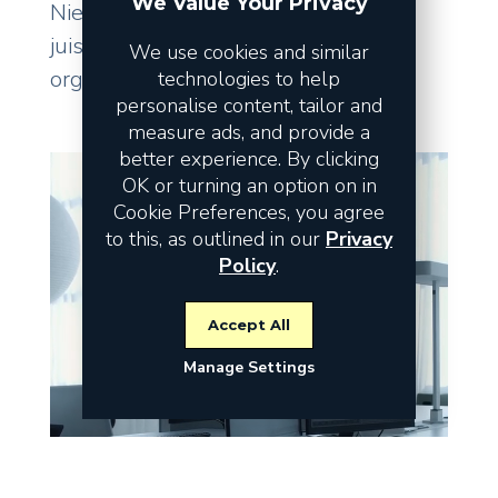
We Value Your Privacy
Niet de omzet vormt het risico, maar
juist de fundamenten waarop uw
We use cookies and similar
organisatie staat.
technologies to help
personalise content, tailor and
measure ads, and provide a
better experience. By clicking
OK or turning an option on in
Cookie Preferences, you agree
to this, as outlined in our
Privacy
Policy
.
Accept All
Manage Settings