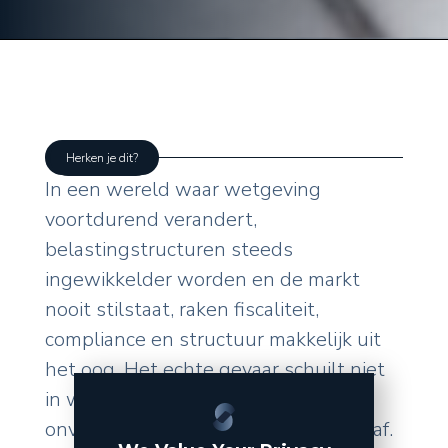
Herken je dit?
In een wereld waar wetgeving
voortdurend verandert,
belastingstructuren steeds
ingewikkelder worden en de markt
nooit stilstaat, raken fiscaliteit,
compliance en structuur makkelijk uit
het oog. Het echte gevaar schuilt niet
in wat u zelf doet, maar in de
onverwachte wendingen van buitenaf.