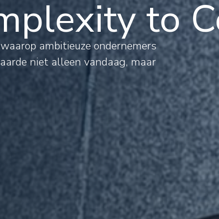
plexity to C
al
s waarop ambitieuze ondernemers
waarde niet alleen vandaag, maar
mations
rnational
jects