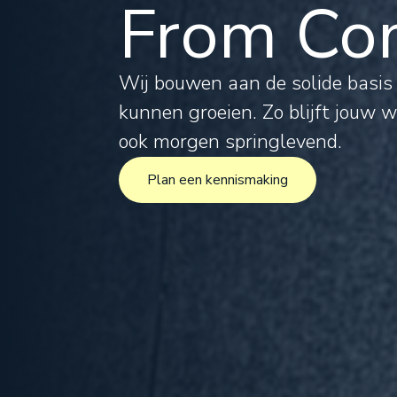
From Com
Tax
Leg
Wij bouwen aan de solide basi
kunnen groeien. Zo blijft jouw 
For
ook morgen springlevend.
Plan een kennismaking
Inte
Plan een kennismaking
Pro