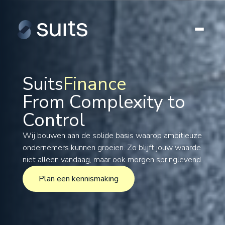
Suits
Finance
From Complexity to
Tax
Control
Legal
Formations
Wij bouwen aan de solide basis waarop ambitieuze
ondernemers kunnen groeien. Zo blijft jouw waarde
International
niet alleen vandaag, maar ook morgen springlevend.
Projects
Plan een kennismaking
Plan een kennismaking