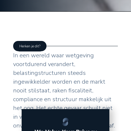
Herken je dit?
In een wereld waar wetgeving
voortdurend verandert,
belastingstructuren steeds
ingewikkelder worden en de markt
nooit stilstaat, raken fiscaliteit,
compliance en structuur makkelijk uit
het oog. Het echte gevaar schuilt niet
in wat u zelf doet, maar in de
onverwachte wendingen van buitenaf.