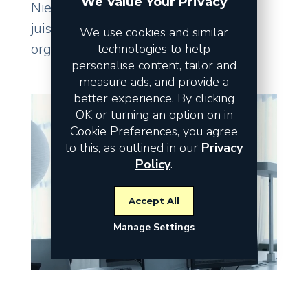
We Value Your Privacy
Niet de omzet vormt het risico, maar
juist de fundamenten waarop uw
We use cookies and similar
organisatie staat.
technologies to help
personalise content, tailor and
measure ads, and provide a
better experience. By clicking
OK or turning an option on in
Cookie Preferences, you agree
to this, as outlined in our
Privacy
Policy
.
Accept All
Manage Settings