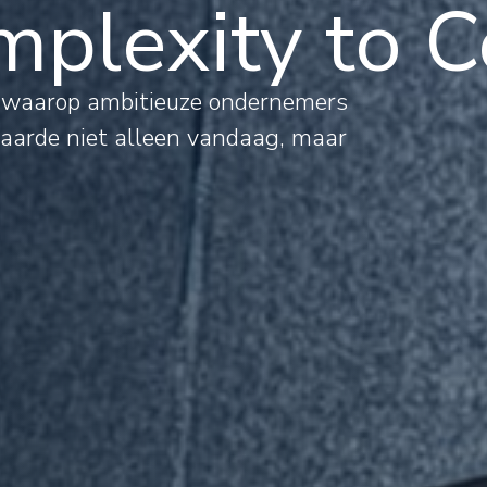
plexity to C
al
s waarop ambitieuze ondernemers
waarde niet alleen vandaag, maar
mations
rnational
jects