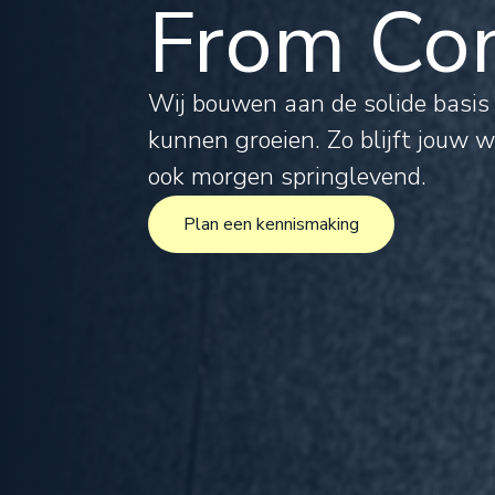
From Com
Tax
Leg
Wij bouwen aan de solide basi
kunnen groeien. Zo blijft jouw 
For
ook morgen springlevend.
Plan een kennismaking
Inte
Plan een kennismaking
Pro