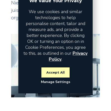
We Value Your Privacy
Niet de omzet vormt het risico, maar
juist de fundamenten waarop uw
We use cookies and similar
organisatie staat.
technologies to help
personalise content, tailor and
measure ads, and provide a
better experience. By clicking
OK or turning an option on in
Cookie Preferences, you agree
to this, as outlined in our
Privacy
Policy
.
Accept All
Manage Settings