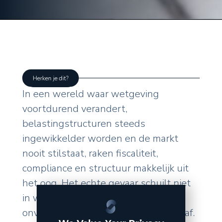
Herken je dit?
In een wereld waar wetgeving
voortdurend verandert,
belastingstructuren steeds
ingewikkelder worden en de markt
nooit stilstaat, raken fiscaliteit,
compliance en structuur makkelijk uit
het oog. Het echte gevaar schuilt niet
in wat u zelf doet, maar in de
onverwachte wendingen van buitenaf.