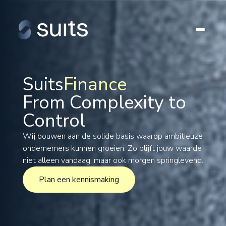
Suits
Finance
From Complexity to
Tax
Control
Legal
Formations
Wij bouwen aan de solide basis waarop ambitieuze
ondernemers kunnen groeien. Zo blijft jouw waarde
International
niet alleen vandaag, maar ook morgen springlevend.
Projects
Plan een kennismaking
Plan een kennismaking