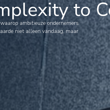
plexity to C
al
s waarop ambitieuze ondernemers
waarde niet alleen vandaag, maar
mations
rnational
jects