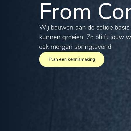
From Com
Tax
Leg
Wij bouwen aan de solide basi
kunnen groeien. Zo blijft jouw 
For
ook morgen springlevend.
Plan een kennismaking
Inte
Plan een kennismaking
Pro