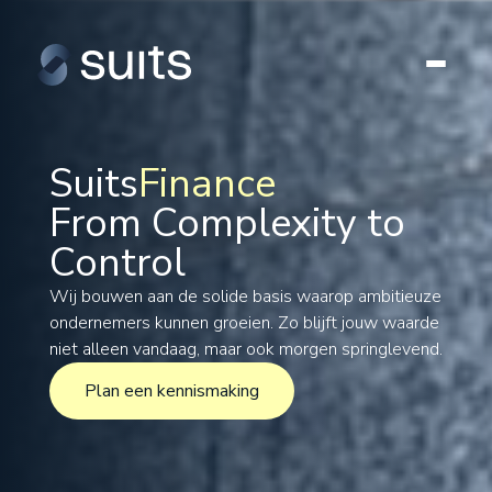
Suits
Finance
From Complexity to
Tax
Control
Legal
Formations
Wij bouwen aan de solide basis waarop ambitieuze
ondernemers kunnen groeien. Zo blijft jouw waarde
International
niet alleen vandaag, maar ook morgen springlevend.
Projects
Plan een kennismaking
Plan een kennismaking