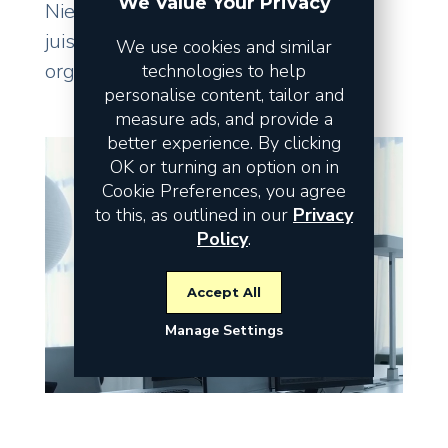
We Value Your Privacy
Niet de omzet vormt het risico, maar
juist de fundamenten waarop uw
We use cookies and similar
organisatie staat.
technologies to help
personalise content, tailor and
measure ads, and provide a
better experience. By clicking
OK or turning an option on in
Cookie Preferences, you agree
to this, as outlined in our
Privacy
Policy
.
Accept All
Manage Settings