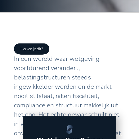
Herken je dit?
In een wereld waar wetgeving
voortdurend verandert,
belastingstructuren steeds
ingewikkelder worden en de markt
nooit stilstaat, raken fiscaliteit,
compliance en structuur makkelijk uit
het oog. Het echte gevaar schuilt niet
in wat u zelf doet, maar in de
onverwachte wendingen van buitenaf.